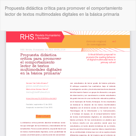
Volver
Propuesta didáctica crítica para promover el comportamiento
a
lector de textos multimodales digitales en la básica primaria
los
detalles
del
De
De
artículo
P