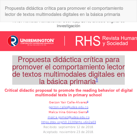
Volver
Propuesta didáctica crítica para promover el comportamiento
a
lector de textos multimodales digitales en la básica primaria
los
detalles
del
artículo