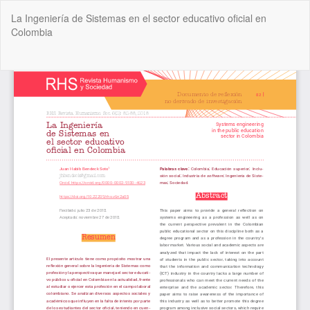
Volver
La Ingeniería de Sistemas en el sector educativo oficial en
a
Colombia
los
detalles
del
De
De
artículo
P