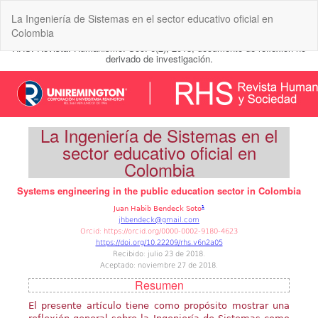
Volver
La Ingeniería de Sistemas en el sector educativo oficial en
a
Colombia
los
detalles
del
artículo