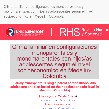
Volver
Clima familiar en configuraciones monoparentales y
a
monomarentales con hijos/as adolescentes según el nivel
los
socioeconómico en Medellín-Colombia
detalles
del
artículo