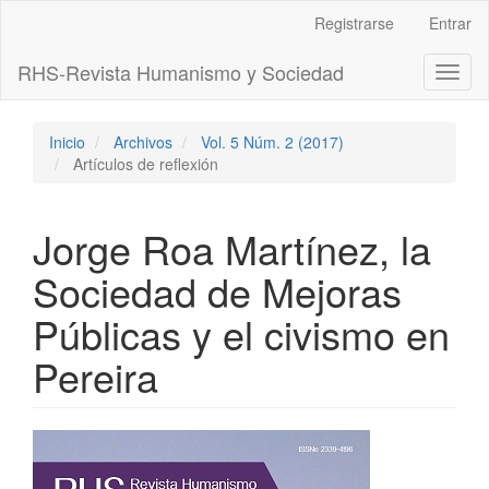
Navegación
Registrarse
Entrar
principal
Contenido
RHS-Revista Humanismo y Sociedad
Toggl
principal
naviga
Barra
lateral
Inicio
Archivos
Vol. 5 Núm. 2 (2017)
Artículos de reflexión
Jorge Roa Martínez, la
Sociedad de Mejoras
Públicas y el civismo en
Pereira
Barra
lateral