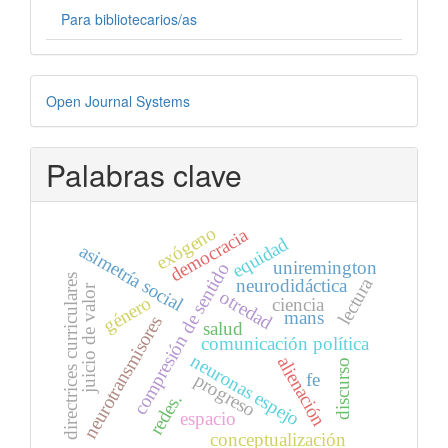
Para bibliotecarios/as
Desarrollado
Open Journal Systems
por
Palabras clave
exógeno
democracia
equidad
asimetría social
uniremington
compresión de sentido
directrices curriculares
lectura
neurodidáctica
juicio de valor
otredad
género
ciencia
mans
neurotransmisores
salud
comunicación política
neuronas espejo
alienación
discurso
progreso
fe
redes.
espacio
conceptualización