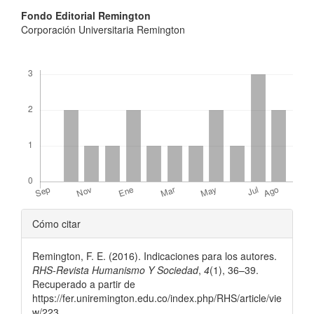
Contenido
Fondo Editorial Remington
Corporación Universitaria Remington
principal
del
Descargas
artículo
Detalles
Cómo citar
del
Remington, F. E. (2016). Indicaciones para los autores.
artículo
RHS-Revista Humanismo Y Sociedad
,
4
(1), 36–39.
Recuperado a partir de
https://fer.uniremington.edu.co/index.php/RHS/article/vie
w/223