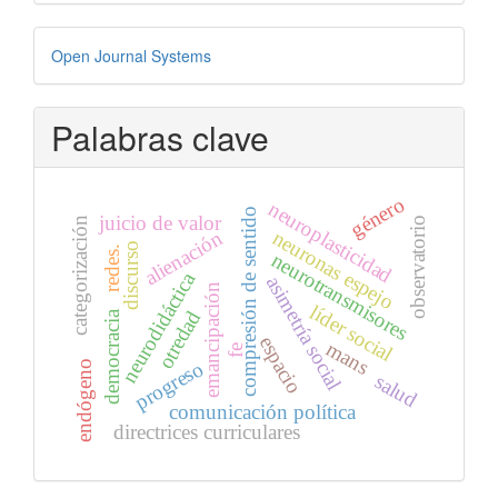
Desarrollado
Open Journal Systems
por
Palabras clave
género
neuroplasticidad
compresión de sentido
juicio de valor
observatorio
categorización
neuronas espejo
alienación
discurso
redes.
neurotransmisores
neurodidáctica
asimetría social
emancipación
líder social
otredad
democracia
espacio
mans
fe
progreso
endógeno
salud
comunicación política
directrices curriculares