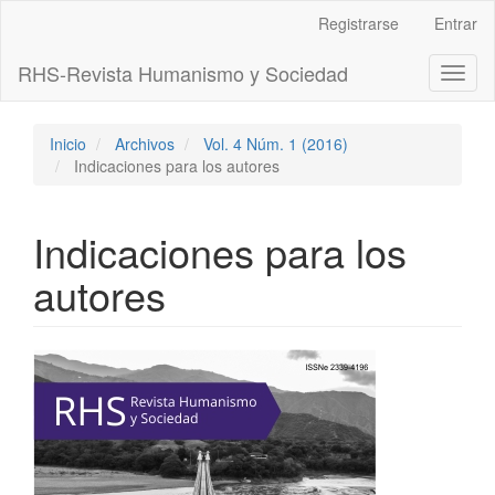
Navegación
Registrarse
Entrar
principal
Contenido
RHS-Revista Humanismo y Sociedad
Toggl
principal
naviga
Barra
lateral
Inicio
Archivos
Vol. 4 Núm. 1 (2016)
Indicaciones para los autores
Indicaciones para los
autores
Barra
lateral
del
artículo