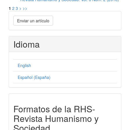
1
2
3
>
>>
Enviar
Enviar un artículo
un
artículo
Idioma
English
Español (España)
formatos-
Formatos de la RHS-
rhs
Revista Humanismo y
Sociedad