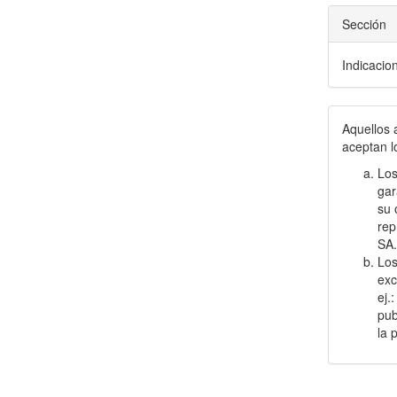
Sección
Indicacio
Aquellos 
aceptan l
Los
gar
su 
rep
SA
Los
exc
ej.
pub
la 