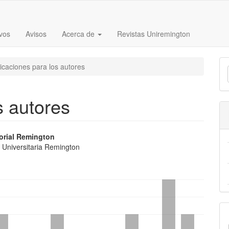
vos
Avisos
Acerca de
Revistas Uniremington
E
icaciones para los autores
u
a
s autores
nido
orial Remington
 Universitaria Remington
pal
lo