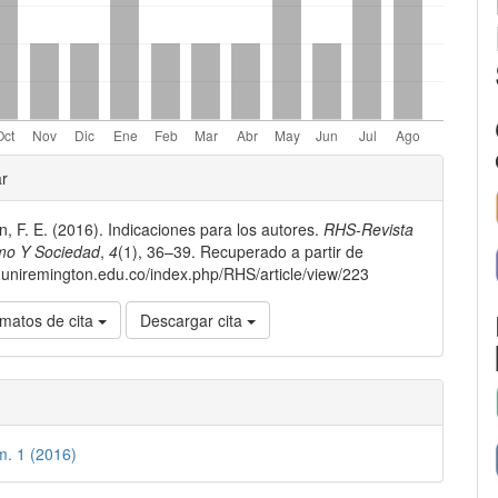
les
ar
, F. E. (2016). Indicaciones para los autores.
RHS-Revista
lo
o Y Sociedad
,
4
(1), 36–39. Recuperado a partir de
er.uniremington.edu.co/index.php/RHS/article/view/223
matos de cita
Descargar cita
m. 1 (2016)