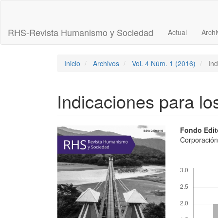
Navegación
principal
Contenido
RHS-Revista Humanismo y Sociedad
Actual
Archi
principal
Barra
lateral
Inicio
Archivos
Vol. 4 Núm. 1 (2016)
Ind
Indicaciones para lo
Barra
Conte
Fondo Edit
Corporación
lateral
princi
del
del
Descargas
artículo
artícu