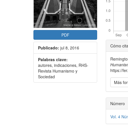
PDF
Detal
Cómo cit
Publicado:
jul 8, 2016
del
Remington
Palabras clave:
artícu
Humanism
autores, indicaciones, RHS-
https://f
Revista Humanismo y
Sociedad
Más for
Número
Vol. 4 Nú