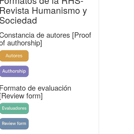
Formatos de la RHS-
rhs
Revista Humanismo y
Sociedad
Constancia de autores [Proof
of authorship]
Formato de evaluación
[Review form]