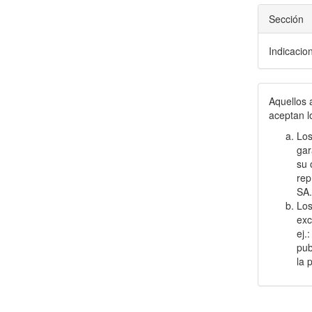
Sección
Indicacio
Aquellos 
aceptan l
Los
gar
su 
rep
SA
Los
exc
ej.
pub
la 