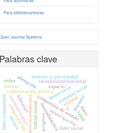
Para autores/as
Para bibliotecarios/as
esarrollado
Open Journal Systems
or
Palabras clave
derecho y universidad
alienación
redes.
racionalidad funcional
asimetría social
ciencia
espacio
democracia
comunicación política
líder comunitario
compresión de sentido
liderazgo
neuronas espejo
discurso
otredad
neurotransmisores
trabajo social.
neurodidáctica
categorización
mans
fe
emancipación
salud
progreso
lectura
líder social