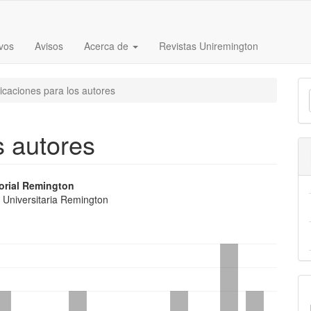
vos
Avisos
Acerca de
Revistas Uniremington
E
icaciones para los autores
u
a
s autores
nido
orial Remington
 Universitaria Remington
pal
lo