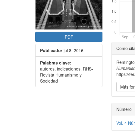
PDF
Detal
Cómo cit
Publicado:
jul 8, 2016
del
Remington
Palabras clave:
artícu
Humanism
autores, indicaciones, RHS-
https://f
Revista Humanismo y
Sociedad
Más for
Número
Vol. 4 Nú