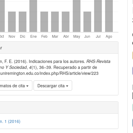
les
ar
, F. E. (2016). Indicaciones para los autores.
RHS-Revista
lo
o Y Sociedad
,
4
(1), 36–39. Recuperado a partir de
er.uniremington.edu.co/index.php/RHS/article/view/223
matos de cita
Descargar cita
m. 1 (2016)