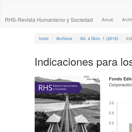
Navegación
principal
Contenido
RHS-Revista Humanismo y Sociedad
Actual
Archi
principal
Barra
lateral
Inicio
Archivos
Vol. 4 Núm. 1 (2016)
Ind
Indicaciones para lo
Barra
Conte
Fondo Edit
Corporación
lateral
princi
del
del
Descargas
artículo
artícu