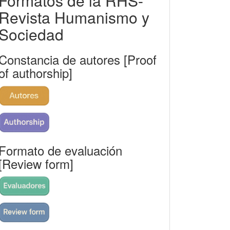
Formatos de la RHS-
rhs
Revista Humanismo y
Sociedad
Constancia de autores [Proof
of authorship]
Formato de evaluación
[Review form]