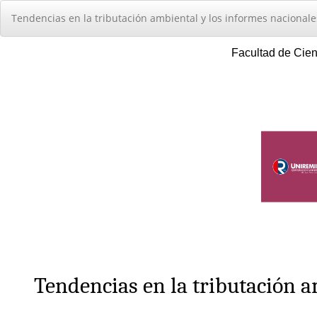
Volver
Tendencias en la tributación ambiental y los informes nacionale
a
los
detalles
del
artículo