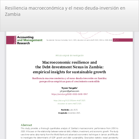
Volver
Resiliencia macroeconómica y el nexo deuda-inversión en
a
Zambia
los
detalles
del
De
De
artículo
PD